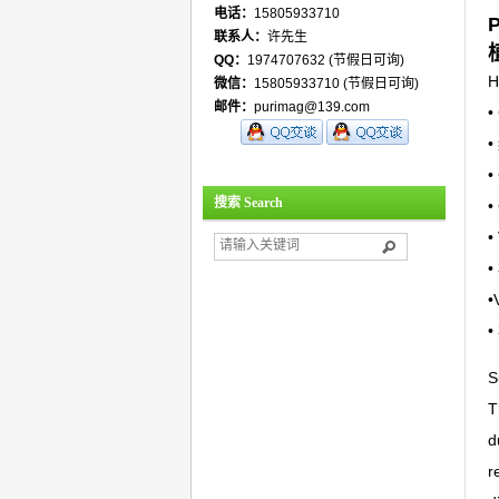
电话：
15805933710
P
联系人：
许先生
QQ：
1974707632 (节假日可询)
H
微信：
15805933710 (节假日可询)
邮件：
purimag@139.com
•
•
搜索 Search
•
•
•
S
T
d
r