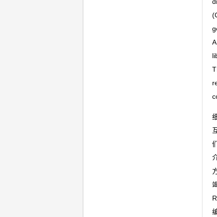
d
(
g
A
l
T
r
c