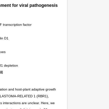
nment for viral pathogenesis
transcription factor
lin D1
exes
1 depletion
耗竭
lication and host-plant adaptive growth
INOBLASTOMA-RELATED 1 (RBR1),
s interactions are unclear. Here, we