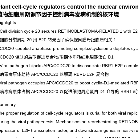
lant cell-cycle regulators control the nuclear enviro
植物细胞周期调节因子控制病毒发病机制的核环境
ighlights
 Cell division cycle 20 secures RETINOBLASTOMA-RELATED 1 with E2F 
• 细胞分裂周期 20 用 E2F 转录因子确保视网膜母细胞瘤相关 1
 CDC20-coupled anaphase-promoting complex/cyclosome depletes cyc
• CDC20 偶联的后期促进复合物/周期体消耗细胞周期蛋白 D1
 Viral pathogen hijacks APC/CCDC20 to disassociate RBR1-E2F compl
 病毒病原体劫持 APC/CCDC20 以解离 RBR1-E2F 复合物
Viral pathogen occupies APC/CCDC20 to boost cyclin-D1-mediated RBR
• 病毒病原体占据 APC/CCDC20 以促进细胞周期蛋白 D1 介导的 RBR1 
ummary
he proper regulation of cell-cycle regulators is curial for both viral rep
uring the viral pathogenesis. Mechanisms on reorchestrating RET
epressor of E2F transcription factor, and downstream genes in host-viru