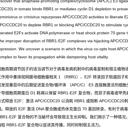
iscover that anaphase-promoting complex/cyclosome (APC/C) E3 ligase a
CDC20) in tomato binds RBR1 or mediates cyclin D1 depletion to pres
eminivirus or crinivirus repurposes APC/CCDC20 activities to liberate E
PC/CCDC20 to deplete RBR1 or blocking APC/CCDC20 to stimulate cyc
iberated E2Fs activate DNA polymerase or heat shock protein 70 gene tr
he improper disruption of RBR1-E2F complexes via hijacking APC/CCD
epression. We uncover a scenario in which the virus co-opts host A
omplex to favor its propagation while dampening host vitality.
细胞周期调节因子的适当调节对于病毒发病机制中的病毒复制和宿主植物适
互作用中重排视网膜母细胞瘤相关 1 （RBR1）、E2F 转录因子阻遏因
们发现番茄中的后期促进复合物/循环体 （APC/C） E3 连接酶激活剂细胞分裂周
介导细胞周期蛋白 D1 耗竭以保留 RBR1-E2F 复合物，而双子病毒或甲壳病
方式释放 E2F：激活 APC/CCDC20 以消耗 RBR1 或阻断 APC/CCDC2
竭。释放的 E2F 激活 DNA 聚合酶或热休克蛋白 70 基因转录，有利于病毒繁
RBR1-E2F 复合物的不当破坏会导致宿主生长抑制。我们揭示了一种情况，其
编程 RBR1-E2F 复合物以促进其传播，同时抑制宿主活力。